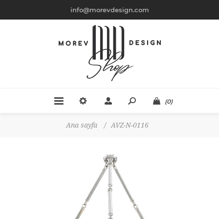
info@morevdesign.com
(0)
Ana sayfa
/
AVZ-N-0116