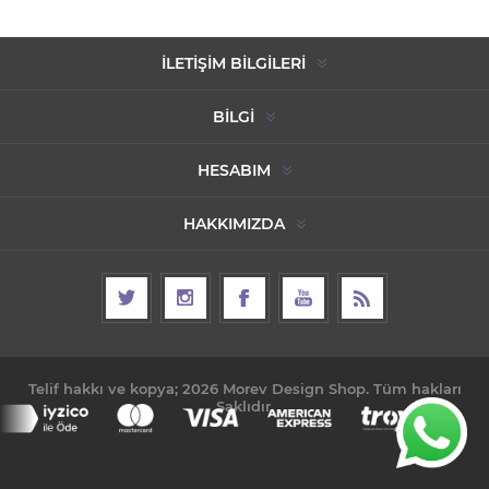
İLETIŞIM BILGILERI
BILGI
HESABIM
HAKKIMIZDA
Telif hakkı ve kopya; 2026 Morev Design Shop. Tüm hakları
Saklıdır.