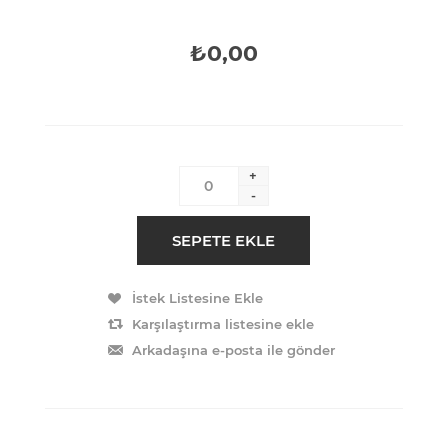
₺0,00
+
-