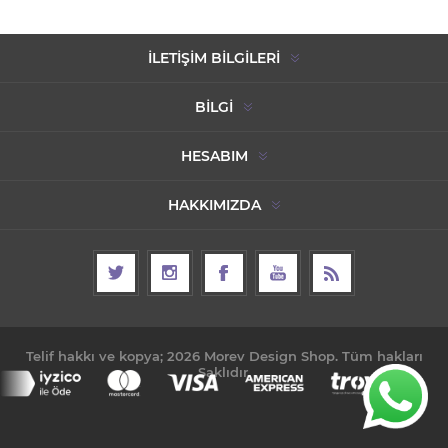
İLETIŞIM BILGILERI
BILGI
HESABIM
HAKKIMIZDA
Telif hakkı ve kopya; 2026 Morev Design Shop. Tüm hakları
Saklıdır.