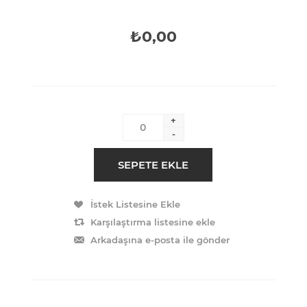
₺0,00
+
-