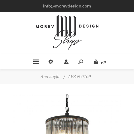
info@morevdesign.com
(0)
Ana sayfa
/
AVZ-N-0109