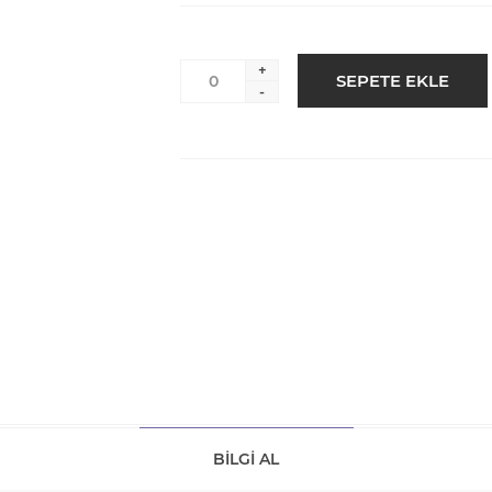
+
-
BILGI AL