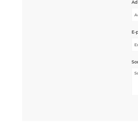
Ad
E-
So