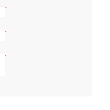
*
*
*