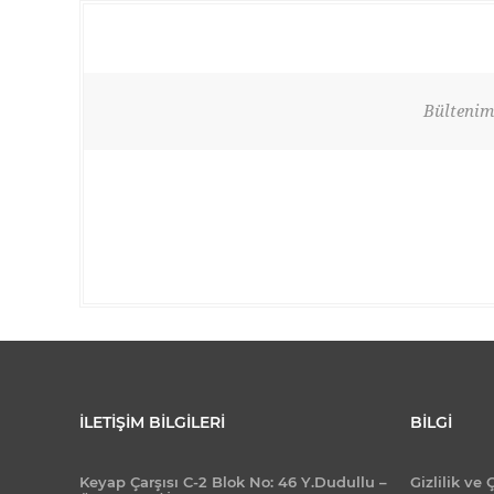
Bültenimi
İLETIŞIM BILGILERI
BILGI
Keyap Çarşısı C-2 Blok No: 46 Y.Dudullu –
Gizlilik ve 