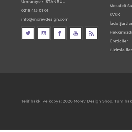
Ümraniye / İSTANBUL
Mesafeli Sa
0216 415 01 01
KVKK
info@morevdesign.com
İade Şartlar
Hakkımızd
Üreticiler
Bizimle ile
Telif hakkı ve kopya; 2026 Morev Design Shop. Tüm hakla