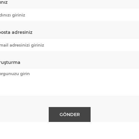
ınız
posta adresiniz
ruşturma