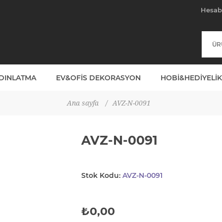
Hesa
YDINLATMA
EV&OFIS DEKORASYON
HOBI&HEDIYELIK
Ana sayfa
/
AVZ-N-0091
AVZ-N-0091
Stok Kodu:
AVZ-N-0091
₺0,00