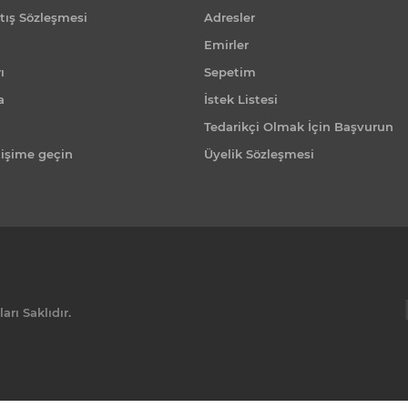
tış Sözleşmesi
Adresler
Emirler
ı
Sepetim
a
İstek Listesi
Tedarikçi Olmak İçin Başvurun
tişime geçin
Üyelik Sözleşmesi
rı Saklıdır.