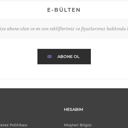
E-BÜLTEN
ze abone olun ve en son tekliflerimiz ve fiyatlarımız hakkında b
ABONE OL
HESABIM
Çerez Politikası
Müşteri Bilgisi