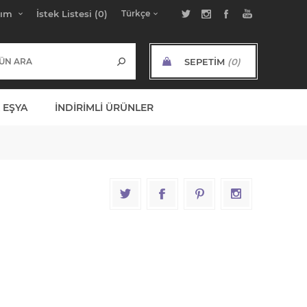
bım
İstek Listesi
(0)
SEPETIM
(0)
ARA TOPLAM:
 EŞYA
İNDIRIMLI ÜRÜNLER