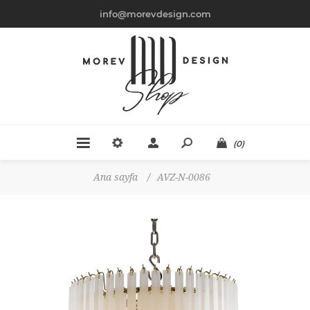
info@morevdesign.com
(0)
Ana sayfa
/
AVZ-N-0086