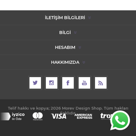
İLETIŞIM BILGILERI
BILGI
HESABIM
HAKKIMIZDA
Telif hakkı ve kopya; 2026 Morev Design Shop. Tüm hakları
Saklıdır.