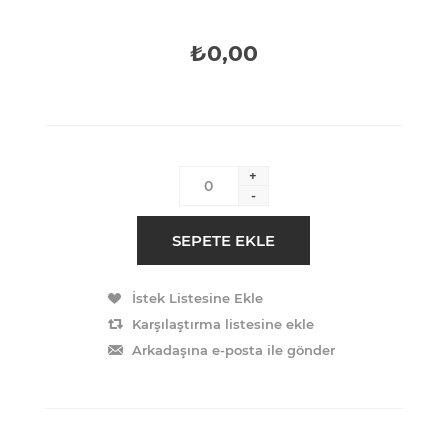
₺0,00
+
-