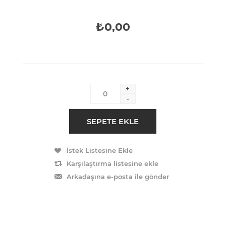
₺0,00
+
-