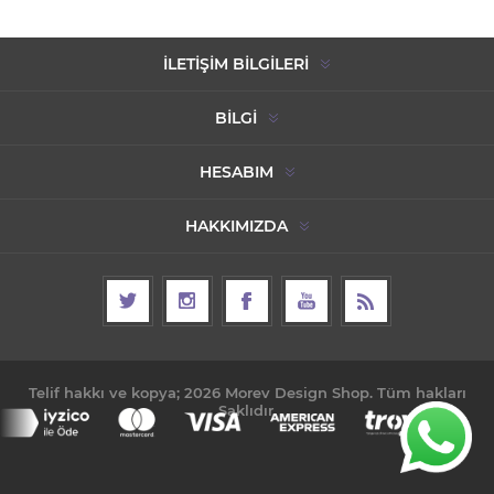
İLETIŞIM BILGILERI
BILGI
HESABIM
HAKKIMIZDA
Telif hakkı ve kopya; 2026 Morev Design Shop. Tüm hakları
Saklıdır.