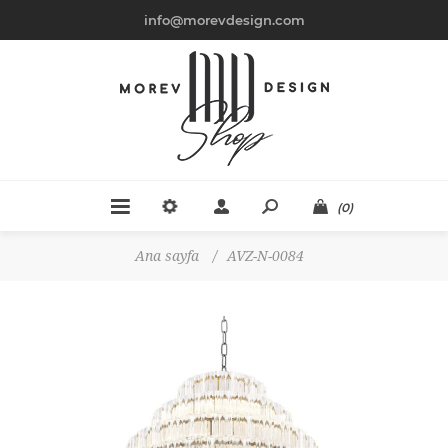
info@morevdesign.com
(0)
Ana sayfa
/
AVZ-N-0084