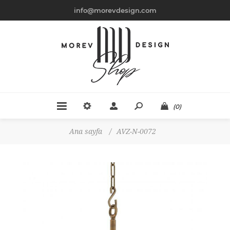
info@morevdesign.com
(0)
Ana sayfa
/
AVZ-N-0072