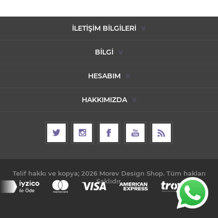
İLETIŞIM BILGILERI
BILGI
HESABIM
HAKKIMIZDA
Telif hakkı ve kopya; 2026 Morev Design Shop. Tüm hakları
Saklıdır.