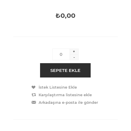
₺0,00
+
-