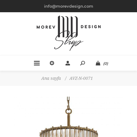
info@morevdesign.com
(0)
Ana sayfa
/
AVZ-N-0071