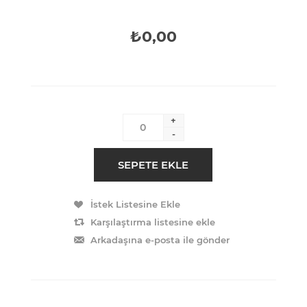
₺0,00
+
-