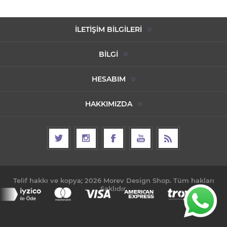
İLETIŞIM BILGILERI
BILGI
HESABIM
HAKKIMIZDA
Telif hakkı ve kopya; 2026 Morev Design Shop. Tüm hakları
Saklıdır.