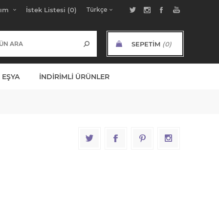
bım
İstek Listesi
(0)
SEPETIM
(0)
ARA TOPLAM:
 EŞYA
İNDIRIMLI ÜRÜNLER