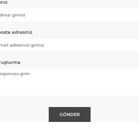
ınız
posta adresiniz
ruşturma