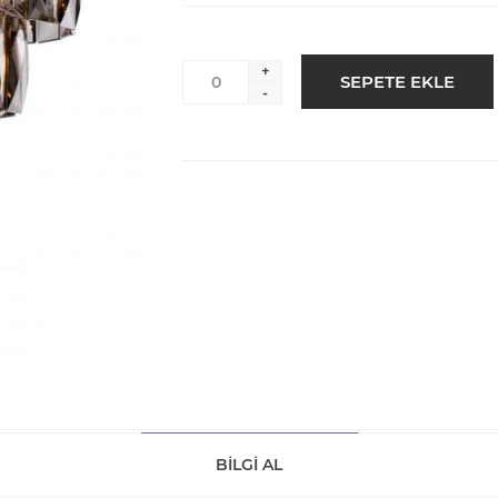
+
-
BILGI AL