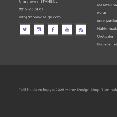
Ümraniye / İSTANBUL
Mesafeli Sa
0216 415 01 01
KVKK
info@morevdesign.com
İade Şartlar
Hakkımızd
Üreticiler
Bizimle ile
Telif hakkı ve kopya; 2026 Morev Design Shop. Tüm hakla