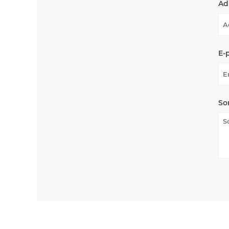
Ad
E-
So