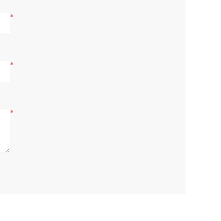
*
*
*