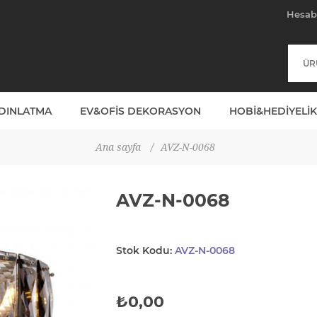
Hesa
YDINLATMA
EV&OFIS DEKORASYON
HOBI&HEDIYELIK
Ana sayfa
/
AVZ-N-0068
AVZ-N-0068
Stok Kodu:
AVZ-N-0068
₺0,00