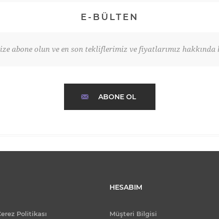
E-BÜLTEN
ze abone olun ve en son tekliflerimiz ve fiyatlarımız hakkında b
ABONE OL
HESABIM
Çerez Politikası
Müşteri Bilgisi