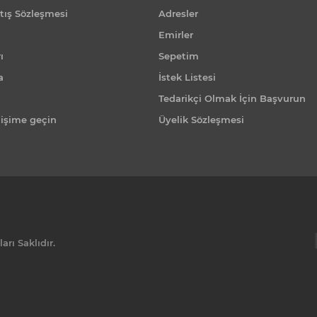
tış Sözleşmesi
Adresler
Emirler
ı
Sepetim
a
İstek Listesi
Tedarikçi Olmak İçin Başvurun
tişime geçin
Üyelik Sözleşmesi
rı Saklıdır.