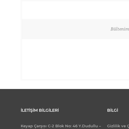
Bültenimi
İLETIŞIM BILGILERI
BILGI
Keyap Çarşısı C-2 Blok No: 46 Y.Dudullu –
Gizlilik ve 