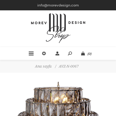
info@morevdesign.com
(0)
Ana sayfa
/
AVZ-N-0067