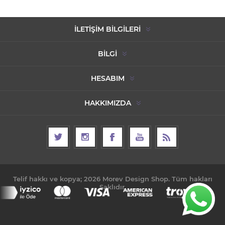
İLETIŞIM BILGILERI
BILGI
HESABIM
HAKKIMIZDA
Telif hakkı ve kopya; 2026 Morev Design Shop. Tüm hakları
Saklıdır.