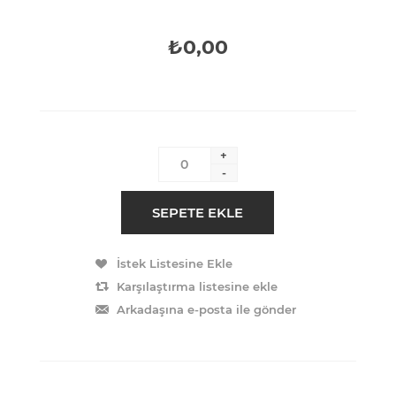
₺0,00
+
-