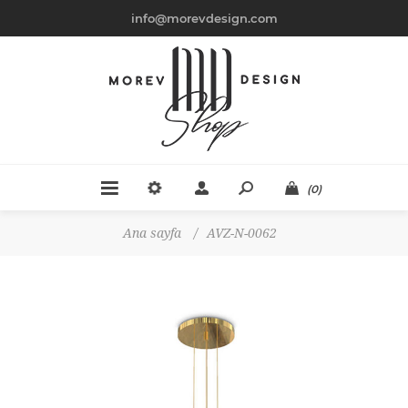
info@morevdesign.com
(0)
Ana sayfa
/
AVZ-N-0062