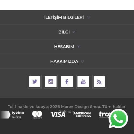
İLETIŞIM BILGILERI
BILGI
HESABIM
HAKKIMIZDA
Telif hakkı ve kopya; 2026 Morev Design Shop. Tüm hakları
Saklıdır.