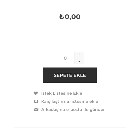
₺0,00
+
-