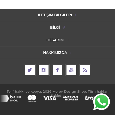
İLETIŞIM BILGILERI
BILGI
HESABIM
HAKKIMIZDA
Telif hakkı ve kopya; 2026 Morev Design Shop. Tüm hakları
Saklıdır.