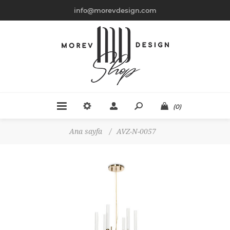
info@morevdesign.com
(0)
Ana sayfa
/
AVZ-N-0057