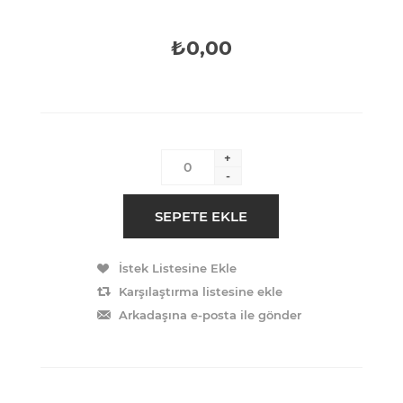
₺0,00
+
-