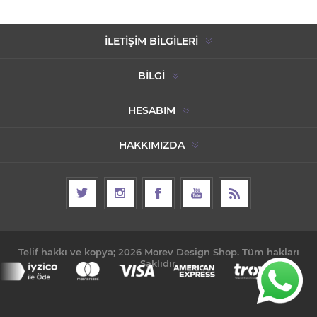
İLETIŞIM BILGILERI
BILGI
HESABIM
HAKKIMIZDA
Telif hakkı ve kopya; 2026 Morev Design Shop. Tüm hakları
Saklıdır.