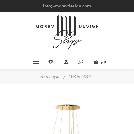
info@morevdesign.com
(0)
Ana sayfa
/
AVZ-N-0045