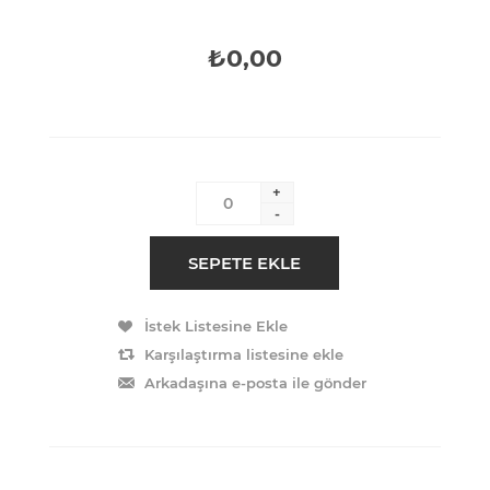
₺0,00
+
-