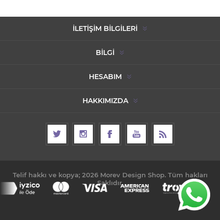
İLETIŞIM BILGILERI
BILGI
HESABIM
HAKKIMIZDA
Telif hakkı ve kopya; 2026 Morev Design Shop. Tüm hakları
Saklıdır.