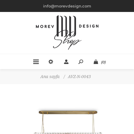
info@morevdesign.com
(0)
Ana sayfa
/
AVZ-N-0043