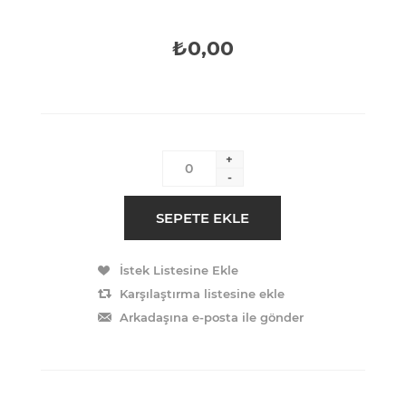
₺0,00
+
-