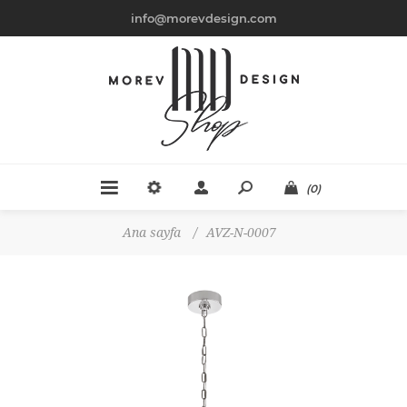
info@morevdesign.com
(0)
Ana sayfa
/
AVZ-N-0007