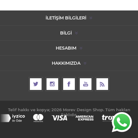
İLETIŞIM BILGILERI
BILGI
HESABIM
HAKKIMIZDA
Telif hakkı ve kopya; 2026 Morev Design Shop. Tüm hakları
Saklıdır.