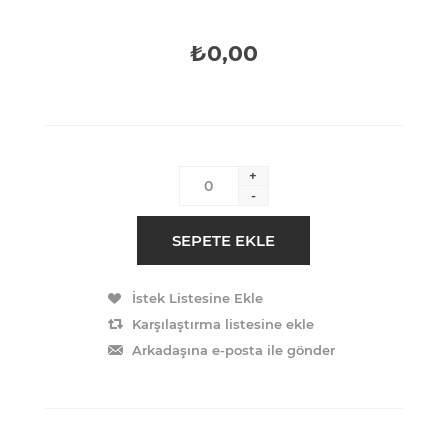
₺0,00
+
-