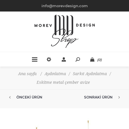
info@morevdesign.com
(0)
Ana sayfa
/
Aydınlatma
/
Sarkıt Aydınlatma
/
Eskitme metal çember avize
ÖNCEKI ÜRÜN
SONRAKI ÜRÜN