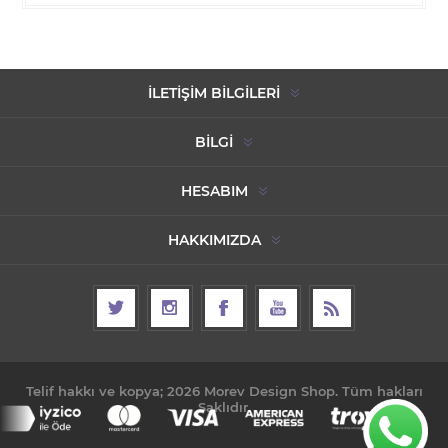
İLETIŞIM BILGILERI
BILGI
HESABIM
HAKKIMIZDA
Telif hakkı ve kopya; 2026 Morev Design Shop. Tüm hakları
Saklıdır.