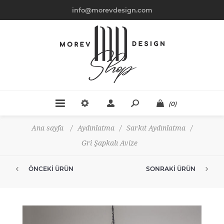
info@morevdesign.com
(0)
Ana sayfa
/
Aydınlatma
/
Sarkıt Aydınlatma
/
Gri Şapkalı Avize
ÖNCEKI ÜRÜN
SONRAKI ÜRÜN