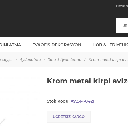
Hesa
YDINLATMA
EV&OFIS DEKORASYON
HOBI&HEDIYELIK
 sayfa
/
Aydınlatma
/
Sarkıt Aydınlatma
/
Krom metal kirpi avi
Krom metal kirpi avi
Stok Kodu:
AVZ-M-0421
ÜCRETSIZ KARGO