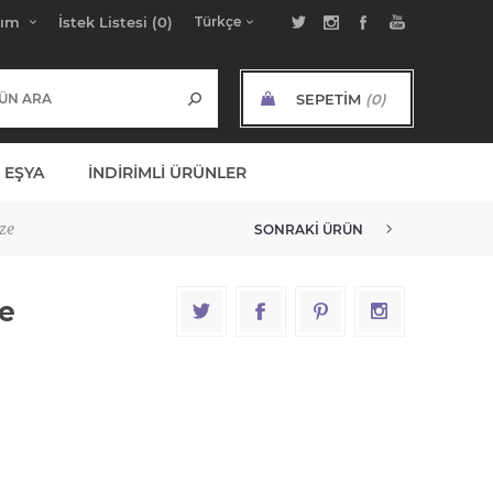
bım
İstek Listesi
(0)
SEPETIM
(0)
ARA TOPLAM:
 EŞYA
İNDIRIMLI ÜRÜNLER
ze
SONRAKI ÜRÜN
ze