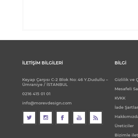
İLETIŞIM BILGILERI
BILGI
Keyap Çarşısı C-2 Blok No: 46 Y.Dudullu –
Gizlilik ve 
Ümraniye / İSTANBUL
Mesafeli Sa
0216 415 01 01
KVKK
info@morevdesign.com
İade Şartlar
Hakkımızd
Üreticiler
Bizimle ile