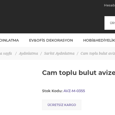
Hesa
YDINLATMA
EV&OFIS DEKORASYON
HOBI&HEDIYELIK
a sayfa
/
Aydınlatma
/
Sarkıt Aydınlatma
/
Cam toplu bulut avi
Cam toplu bulut aviz
Stok Kodu:
AVZ-M-0355
ÜCRETSIZ KARGO