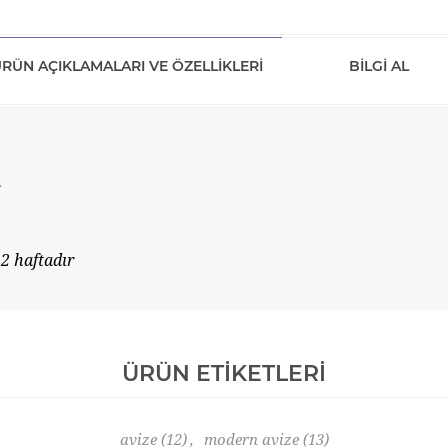
RÜN AÇIKLAMALARI VE ÖZELLIKLERI
BILGI AL
2 haftadır
ÜRÜN ETIKETLERI
avize
(12)
,
modern avize
(13)