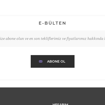
E-BÜLTEN
ze abone olun ve en son tekliflerimiz ve fiyatlarımız hakkında b
ABONE OL
HESABIM