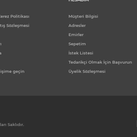
Çerez Politikası
Müşteri Bilgisi
tış Sözleşmesi
Adresler
Emirler
ı
Sepetim
a
İstek Listesi
Tedarikçi Olmak İçin Başvurun
tişime geçin
Üyelik Sözleşmesi
rı Saklıdır.