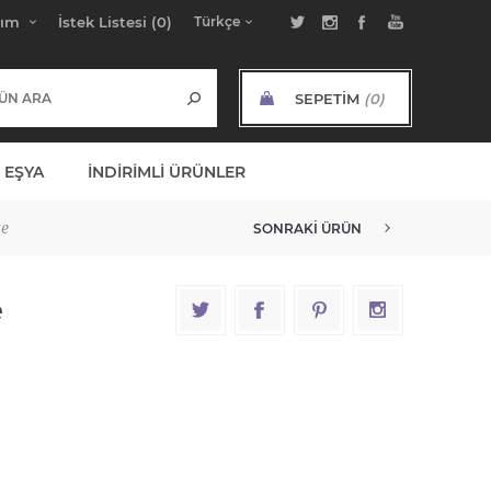
bım
İstek Listesi
(0)
SEPETIM
(0)
ARA TOPLAM:
 EŞYA
İNDIRIMLI ÜRÜNLER
ze
SONRAKI ÜRÜN
e