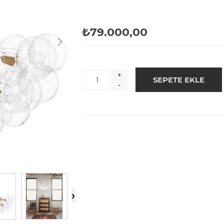
₺79.000,00
+
-
›