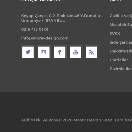
Keyap Çarşısı C-2 Blok No: 46 Y.Dudullu –
Gizlilik ve 
Ümraniye / İSTANBUL
Mesafeli Sa
0216 415 01 01
KVKK
info@morevdesign.com
İade Şartlar
Hakkımızd
Üreticiler
Bizimle ile
Telif hakkı ve kopya; 2026 Morev Design Shop. Tüm hakla