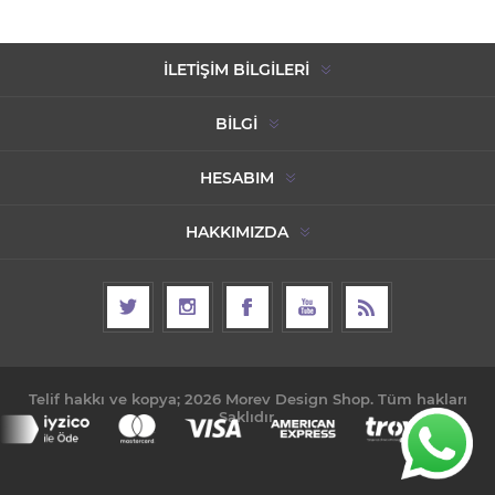
İLETIŞIM BILGILERI
BILGI
HESABIM
HAKKIMIZDA
Telif hakkı ve kopya; 2026 Morev Design Shop. Tüm hakları
Saklıdır.