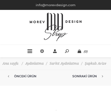
info@morevdesign.com
(0)
Ana sayfa
/
Aydınlatma
/
Sarkıt Aydınlatma
/
Şapkalı Avize
ÖNCEKI ÜRÜN
SONRAKI ÜRÜN