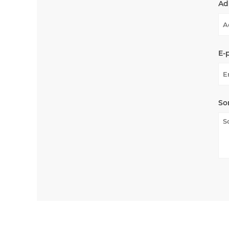
Ad
E-
So