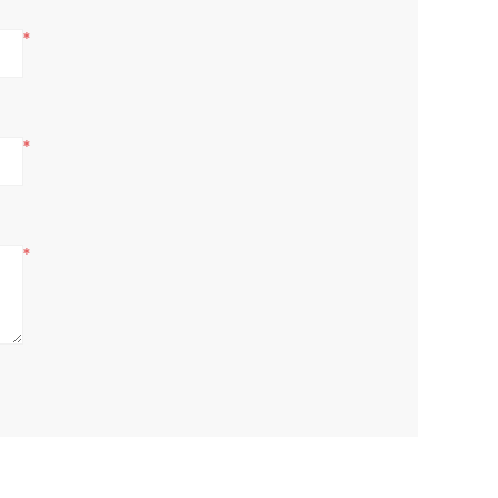
*
*
*