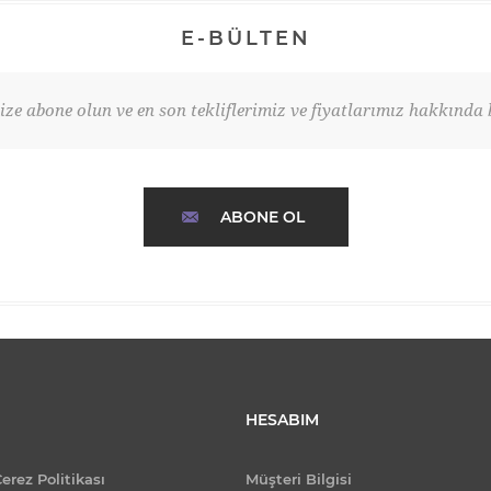
E-BÜLTEN
ze abone olun ve en son tekliflerimiz ve fiyatlarımız hakkında b
ABONE OL
HESABIM
Çerez Politikası
Müşteri Bilgisi