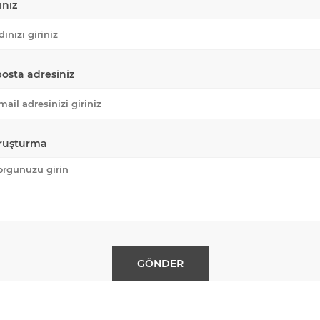
ınız
posta adresiniz
ruşturma