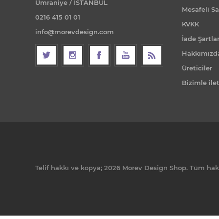
Ümraniye / İSTANBUL
Mesafeli Sa
0216 415 01 01
KVKK
info@morevdesign.com
İade Şartlar
Hakkımızd
Üreticiler
Bizimle ile
Telif hakkı ve kopya; 2026 Morev Design Shop. Tüm hakla