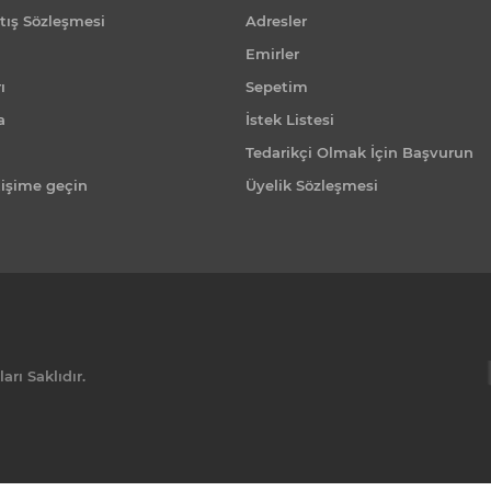
tış Sözleşmesi
Adresler
Emirler
ı
Sepetim
a
İstek Listesi
Tedarikçi Olmak İçin Başvurun
tişime geçin
Üyelik Sözleşmesi
rı Saklıdır.