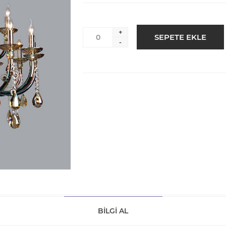
+
-
BILGI AL