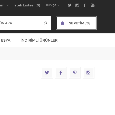
bım
İstek Listesi
(0)
SEPETIM
(0)
ARA TOPLAM:
 EŞYA
İNDIRIMLI ÜRÜNLER