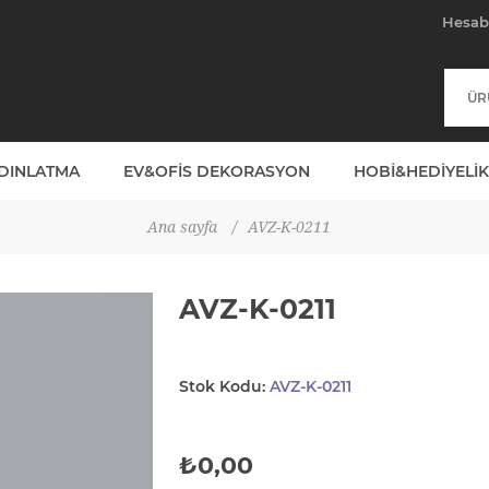
Hesa
YDINLATMA
EV&OFIS DEKORASYON
HOBI&HEDIYELIK
Ana sayfa
/
AVZ-K-0211
AVZ-K-0211
Stok Kodu:
AVZ-K-0211
₺0,00