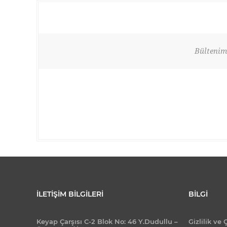
Bültenimi
İLETIŞIM BILGILERI
BILGI
Keyap Çarşısı C-2 Blok No: 46 Y.Dudullu –
Gizlilik ve 