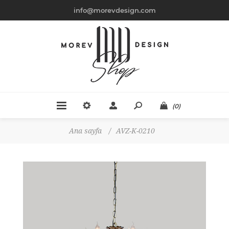
info@morevdesign.com
(0)
Ana sayfa
/
AVZ-K-0210