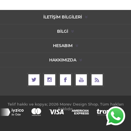
İLETIŞIM BILGILERI
BILGI
HESABIM
HAKKIMIZDA
Telif hakkı ve kopya; 2026 Morev Design Shop. Tüm hakları
Saklıdır.