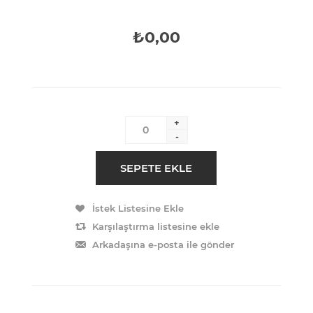
₺0,00
+
-