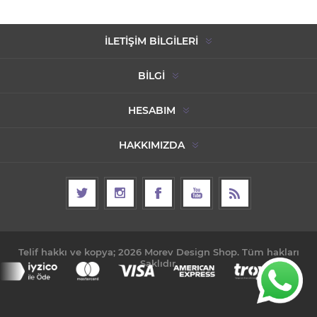
İLETIŞIM BILGILERI
BILGI
HESABIM
HAKKIMIZDA
Telif hakkı ve kopya; 2026 Morev Design Shop. Tüm hakları
Saklıdır.