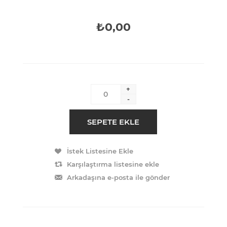
₺0,00
+
-