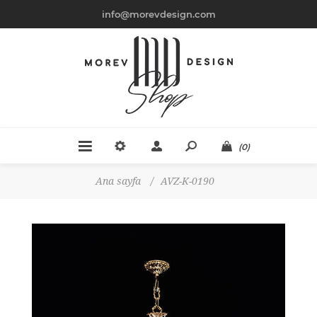
info@morevdesign.com
(0)
Ana sayfa
/
AVZ-K-0190