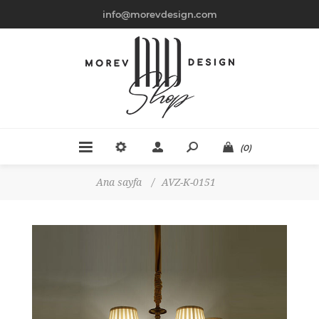
info@morevdesign.com
(0)
Ana sayfa
/
AVZ-K-0151