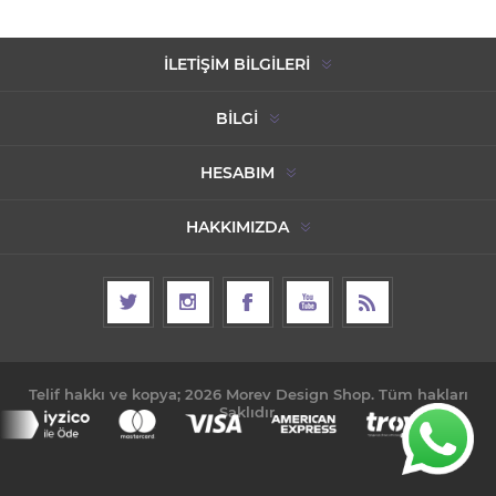
İLETIŞIM BILGILERI
BILGI
HESABIM
HAKKIMIZDA
Telif hakkı ve kopya; 2026 Morev Design Shop. Tüm hakları
Saklıdır.