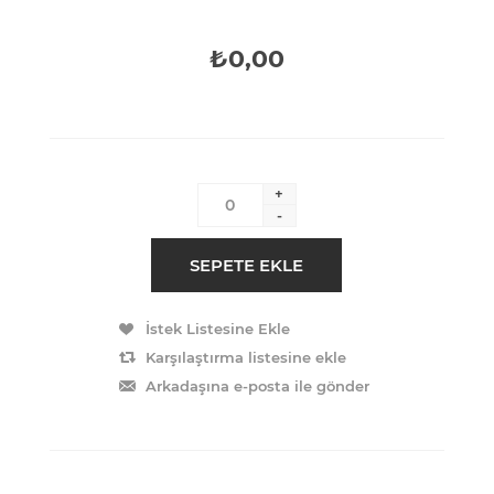
₺0,00
+
-