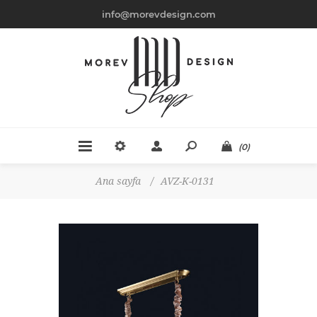
info@morevdesign.com
(0)
Ana sayfa
/
AVZ-K-0131