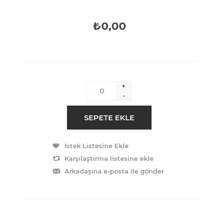
₺0,00
+
-