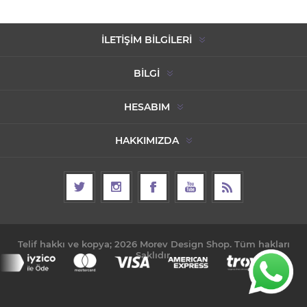
İLETIŞIM BILGILERI
BILGI
HESABIM
HAKKIMIZDA
Telif hakkı ve kopya; 2026 Morev Design Shop. Tüm hakları
Saklıdır.