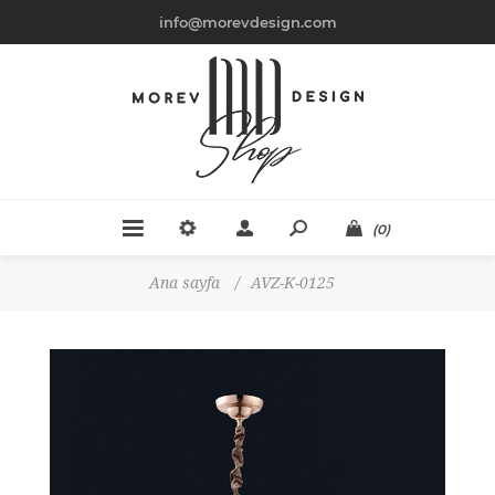
info@morevdesign.com
(0)
Ana sayfa
/
AVZ-K-0125