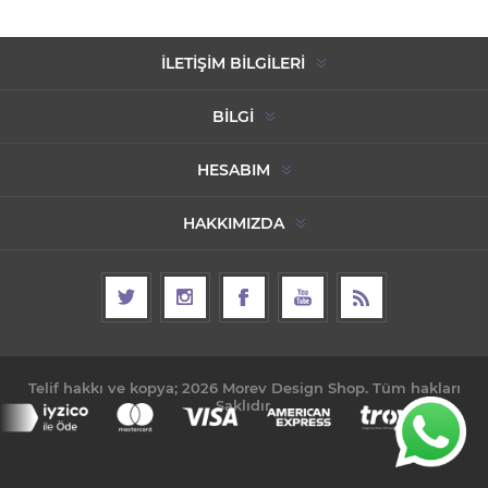
İLETIŞIM BILGILERI
BILGI
HESABIM
HAKKIMIZDA
Telif hakkı ve kopya; 2026 Morev Design Shop. Tüm hakları
Saklıdır.