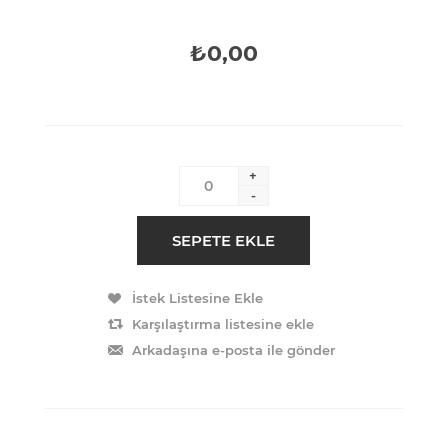
₺0,00
+
-