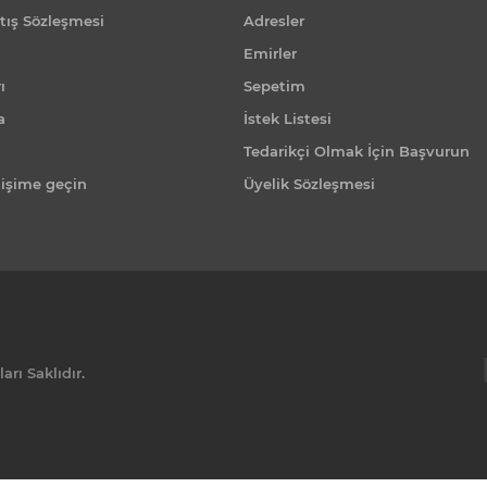
tış Sözleşmesi
Adresler
Emirler
ı
Sepetim
a
İstek Listesi
Tedarikçi Olmak İçin Başvurun
tişime geçin
Üyelik Sözleşmesi
rı Saklıdır.