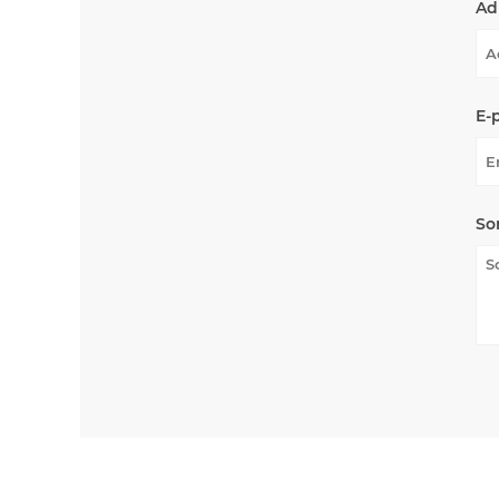
Ad
E-
So