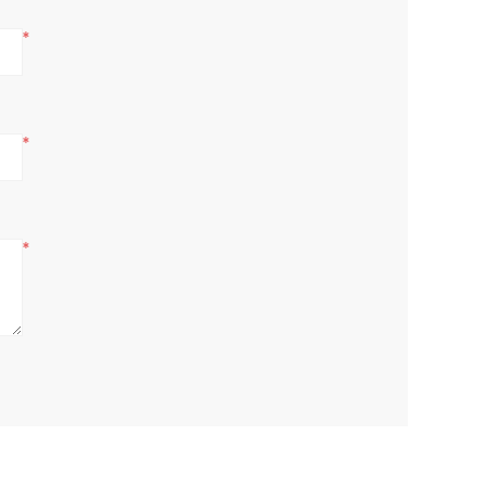
*
*
*