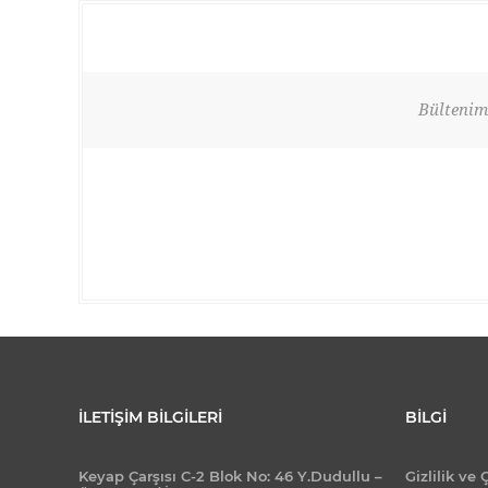
Bültenimi
İLETIŞIM BILGILERI
BILGI
Keyap Çarşısı C-2 Blok No: 46 Y.Dudullu –
Gizlilik ve 