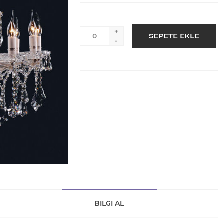
+
-
BILGI AL