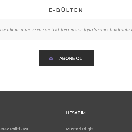
E-BÜLTEN
ze abone olun ve en son tekliflerimiz ve fiyatlarımız hakkında b
ABONE OL
HESABIM
Çerez Politikası
Müşteri Bilgisi