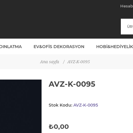
Hesa
YDINLATMA
EV&OFIS DEKORASYON
HOBI&HEDIYELIK
Ana sayfa
/
AVZ-K-0095
AVZ-K-0095
Stok Kodu:
AVZ-K-0095
₺0,00