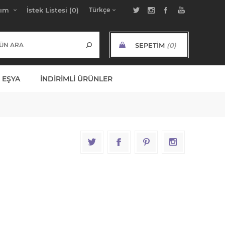
bım
İstek Listesi
(0)
SEPETIM
(0)
ARA TOPLAM:
 EŞYA
İNDIRIMLI ÜRÜNLER