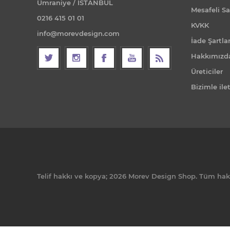
Ümraniye / İSTANBUL
Mesafeli Sa
0216 415 01 01
KVKK
info@morevdesign.com
İade Şartlar
Hakkımızd
Üreticiler
Bizimle ile
Telif hakkı ve kopya; 2026 Morev Design Shop. Tüm hakla