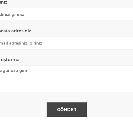
ınız
posta adresiniz
ruşturma