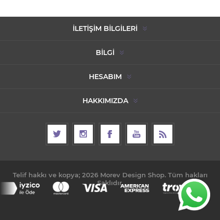
İLETIŞIM BILGILERI
BILGI
HESABIM
HAKKIMIZDA
Telif hakkı ve kopya; 2026 Morev Design Shop. Tüm hakları
Saklıdır.