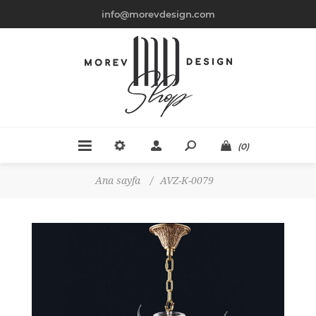
info@morevdesign.com
(0)
Ana sayfa
/
AVZ-K-0079