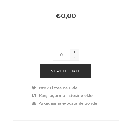
₺0,00
+
-