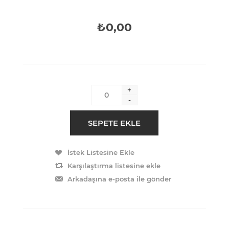
₺0,00
+
-