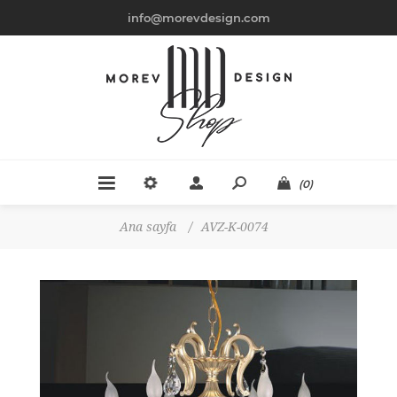
info@morevdesign.com
(0)
Ana sayfa
/
AVZ-K-0074