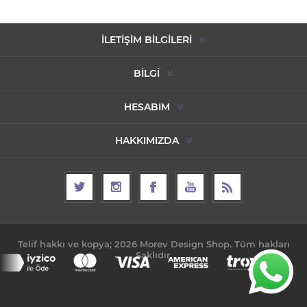
İLETIŞIM BILGILERI
BILGI
HESABIM
HAKKIMIZDA
Telif hakkı ve kopya; 2026 Morev Design Shop. Tüm hakları
Saklıdır.