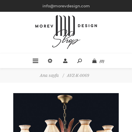
info@morevdesign.com
(0)
Ana sayfa
/
AVZ-K-0069