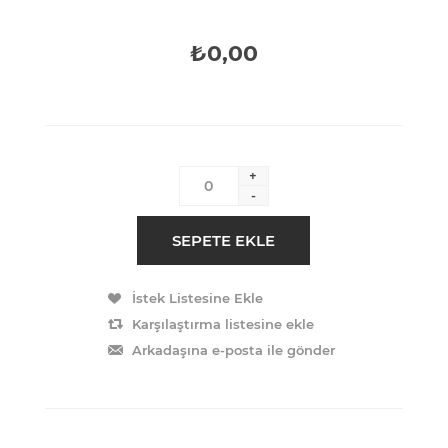
₺0,00
+
-