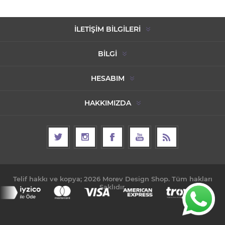
İLETIŞIM BILGILERI
BILGI
HESABIM
HAKKIMIZDA
Telif hakkı ve kopya; 2026 Morev Design Shop. Tüm hakları
Saklıdır.