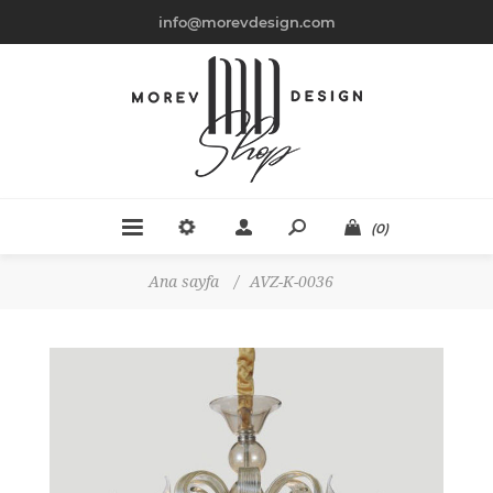
info@morevdesign.com
(0)
Ana sayfa
/
AVZ-K-0036