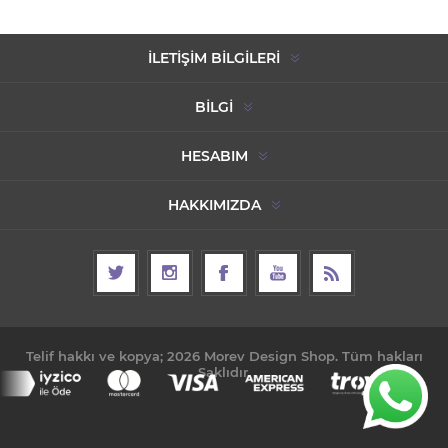
İLETIŞIM BILGILERI
BILGI
HESABIM
HAKKIMIZDA
Telif hakkı ve kopya; 2026 Morev Design Shop. Tüm hakları
Saklıdır.