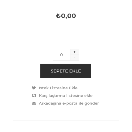
₺0,00
+
-