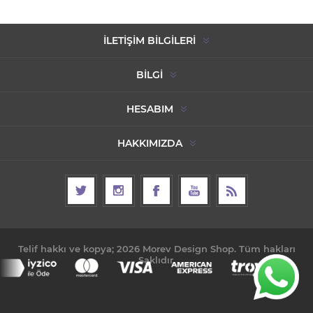
İLETIŞIM BILGILERI
BILGI
HESABIM
HAKKIMIZDA
Telif hakkı ve kopya; 2026 Morev Design Shop. Tüm hakları
Saklıdır.