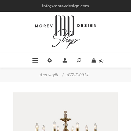
info@morevdesign.com
(0)
Ana sayfa
/
AVZ-K-0014