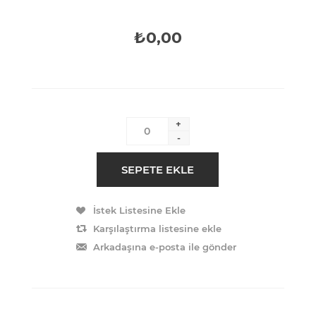
₺0,00
+
-