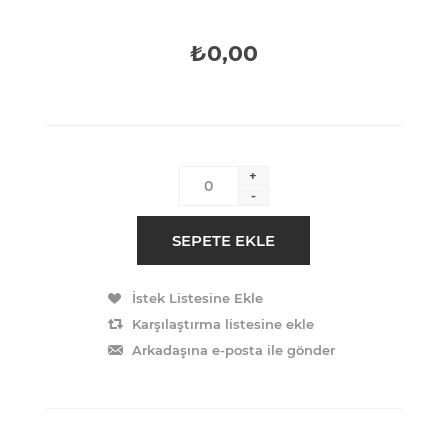
₺0,00
+
-