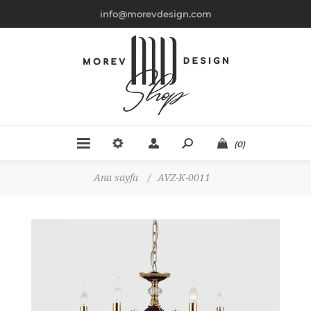
info@morevdesign.com
(0)
Ana sayfa
/
AVZ-K-0011