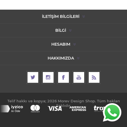
İLETIŞIM BILGILERI
BILGI
HESABIM
HAKKIMIZDA
Telif hakkı ve kopya; 2026 Morev Design Shop. Tüm hakları
Saklıdır.