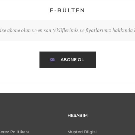
E-BÜLTEN
ze abone olun ve en son tekliflerimiz ve fiyatlarımız hakkında b
ABONE OL
HESABIM
Çerez Politikası
Müşteri Bilgisi