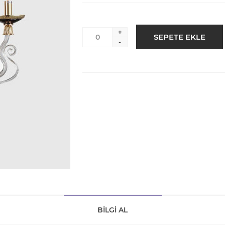
+
-
BILGI AL