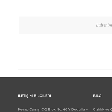
Bültenimi
İLETIŞIM BILGILERI
BILGI
Keyap Çarşısı C-2 Blok No: 46 Y.Dudullu –
Gizlilik ve 