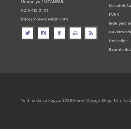
Ümraniye / İSTANBUL
Mesafeli Sa
0216 415 01 01
KVKK
info@morevdesign.com
İade Şartlar
Hakkımızd
Üreticiler
Bizimle ile
Telif hakkı ve kopya; 2026 Morev Design Shop. Tüm hakla