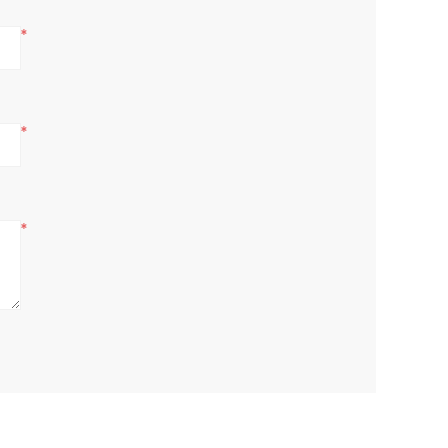
*
*
*