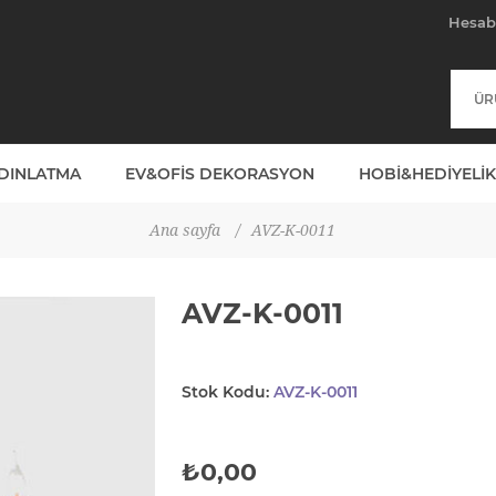
Hesa
YDINLATMA
EV&OFIS DEKORASYON
HOBI&HEDIYELIK
Ana sayfa
/
AVZ-K-0011
AVZ-K-0011
Stok Kodu:
AVZ-K-0011
₺0,00