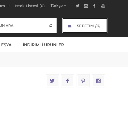
bım
İstek Listesi
(0)
SEPETIM
(0)
ARA TOPLAM:
 EŞYA
İNDIRIMLI ÜRÜNLER