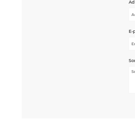
Ad
E-
So