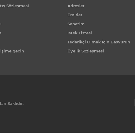
tış Sözleşmesi
Adresler
Emirler
ı
Sepetim
a
İstek Listesi
Tedarikçi Olmak İçin Başvurun
tişime geçin
Üyelik Sözleşmesi
rı Saklıdır.