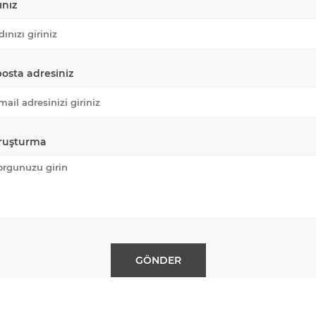
ınız
posta adresiniz
ruşturma