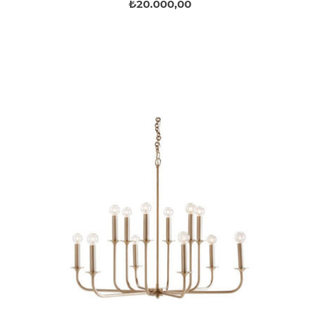
₺20.000,00