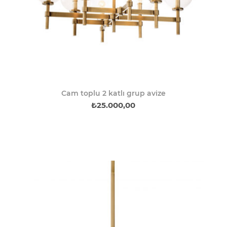
Cam toplu 2 katlı grup avize
₺25.000,00