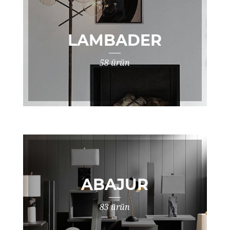
LAMBADER
58 ürün
ABAJUR
83 ürün