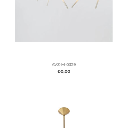
AVZ-M-0329
₺0,00