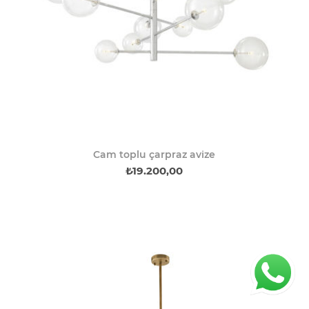
Cam toplu çarpraz avize
₺19.200,00