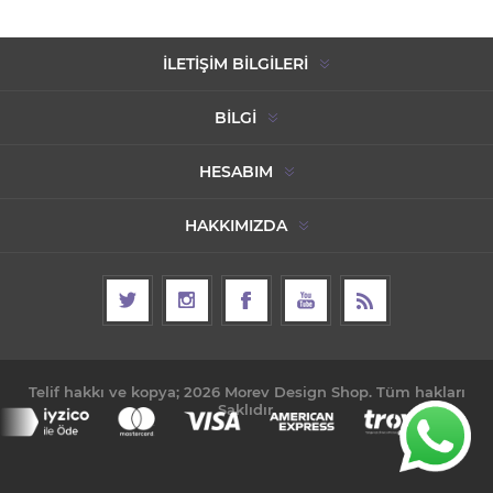
İLETIŞIM BILGILERI
BILGI
HESABIM
HAKKIMIZDA
Telif hakkı ve kopya; 2026 Morev Design Shop. Tüm hakları
Saklıdır.