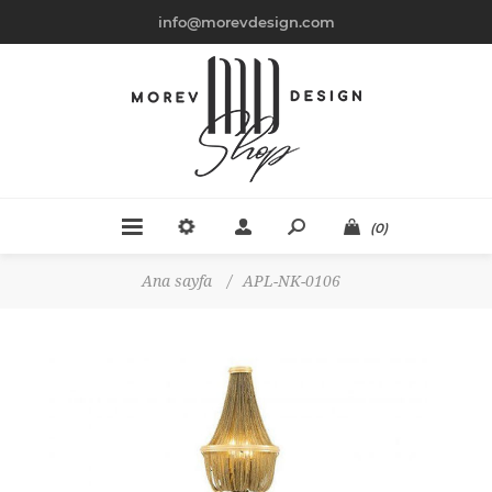
info@morevdesign.com
(0)
Ana sayfa
/
APL-NK-0106