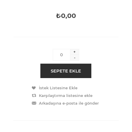
₺0,00
+
-