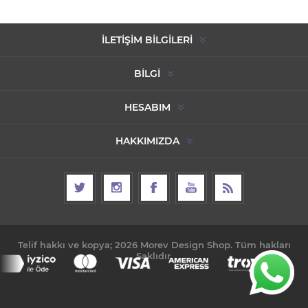
İLETIŞIM BILGILERI
BILGI
HESABIM
HAKKIMIZDA
Telif hakkı ve kopya; 2026 Morev Design Shop. Tüm hakları
Saklıdır.