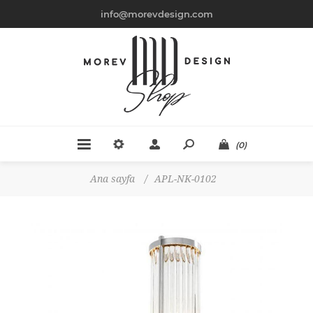
info@morevdesign.com
(0)
Ana sayfa
/
APL-NK-0102