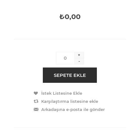
₺0,00
+
-