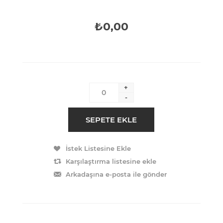
₺0,00
+
-