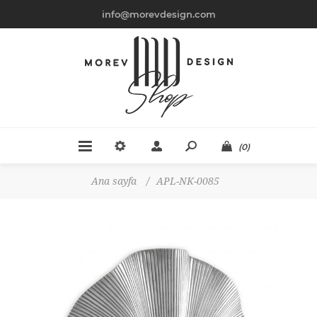
info@morevdesign.com
(0)
Ana sayfa
/
APL-NK-0085