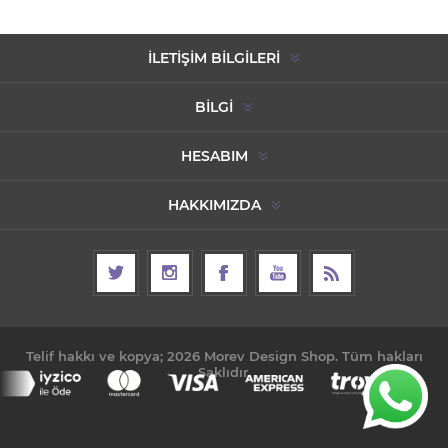
İLETIŞIM BILGILERI
BILGI
HESABIM
HAKKIMIZDA
Telif hakkı ve kopya; 2026 Morev Design Shop. Tüm hakları
Saklıdır.