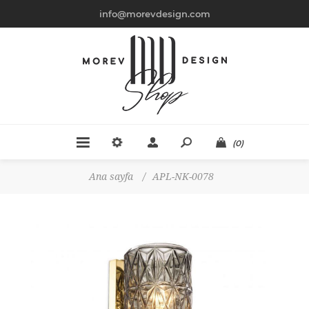
info@morevdesign.com
(0)
Ana sayfa
/
APL-NK-0078