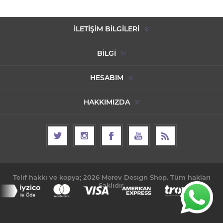
İLETIŞIM BILGILERI
BILGI
HESABIM
HAKKIMIZDA
Telif hakkı ve kopya; 2026 Morev Design Shop. Tüm hakları
Saklıdır.