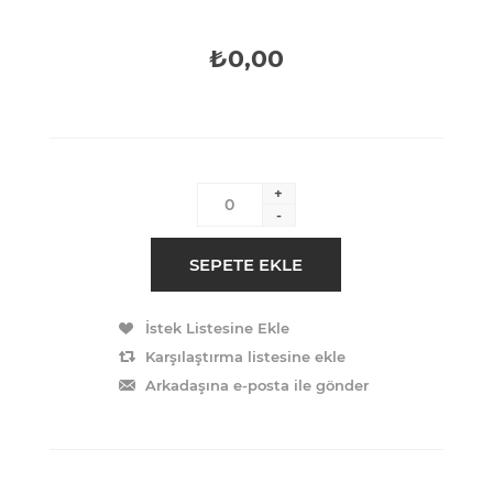
₺0,00
+
-