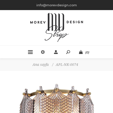
info@morevdesign.com
(0)
Ana sayfa
/
APL-NK-0074