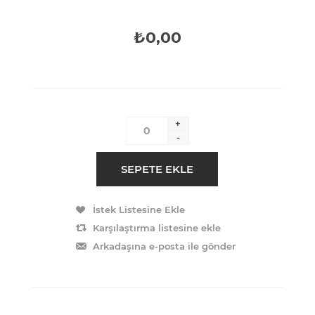
₺0,00
+
-