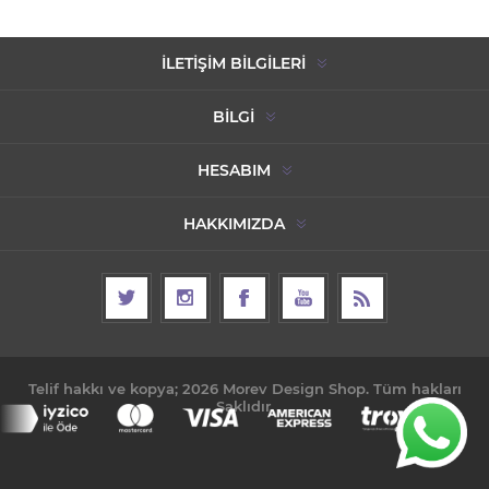
İLETIŞIM BILGILERI
BILGI
HESABIM
HAKKIMIZDA
Telif hakkı ve kopya; 2026 Morev Design Shop. Tüm hakları
Saklıdır.