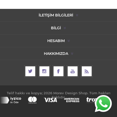
İLETIŞIM BILGILERI
BILGI
HESABIM
HAKKIMIZDA
Telif hakkı ve kopya; 2026 Morev Design Shop. Tüm hakları
Saklıdır.