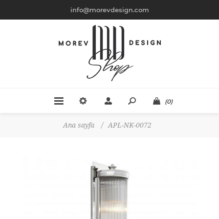
info@morevdesign.com
(0)
Ana sayfa
/
APL-NK-0072