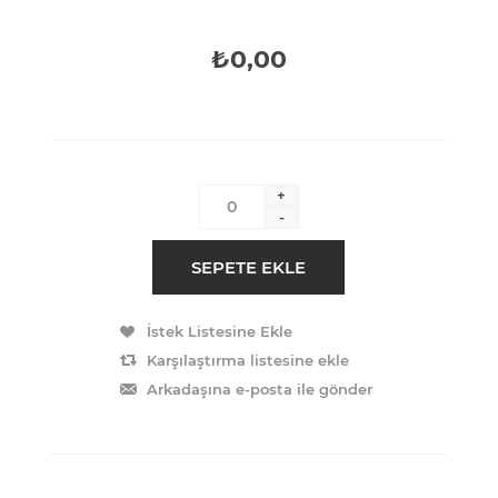
₺0,00
+
-