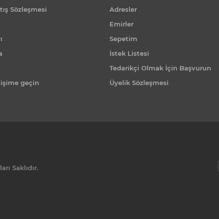
tış Sözleşmesi
Adresler
Emirler
ı
Sepetim
a
İstek Listesi
Tedarikçi Olmak İçin Başvurun
tişime geçin
Üyelik Sözleşmesi
rı Saklıdır.