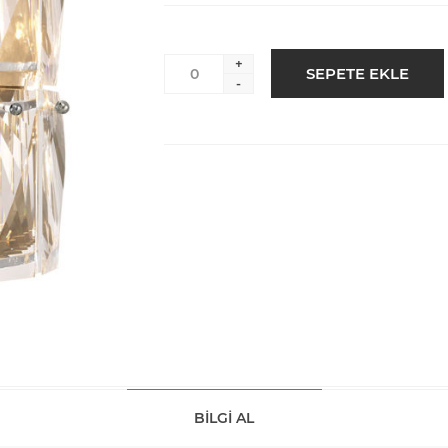
+
-
BILGI AL