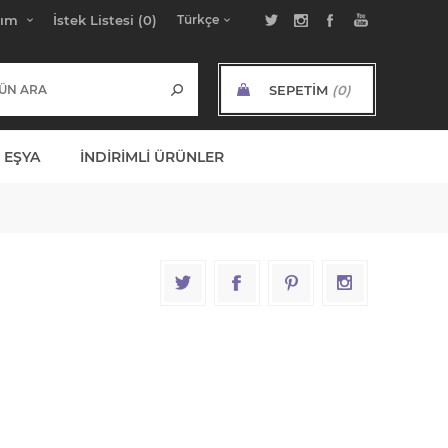
bım
İstek Listesi
(0)
SEPETIM
(0)
ARA TOPLAM:
 EŞYA
İNDIRIMLI ÜRÜNLER