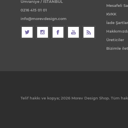
Ümraniye / İSTANBUL
Mesafeli Sa
0216 415 01 01
KVKK
info@morevdesign.com
İade Şartlar
Hakkımızd
Üreticiler
Bizimle ile
Telif hakkı ve kopya; 2026 Morev Design Shop. Tüm hakla