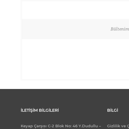
Bültenimi
İLETIŞIM BILGILERI
BILGI
Keyap Çarşısı C-2 Blok No: 46 Y.Dudullu –
Gizlilik ve 