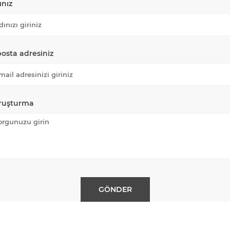
ınız
posta adresiniz
ruşturma