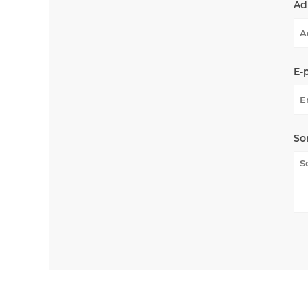
Ad
E-
So