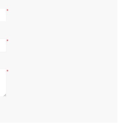
*
*
*