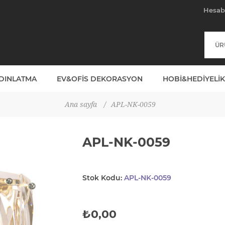
Hesa
YDINLATMA
EV&OFIS DEKORASYON
HOBI&HEDIYELIK
Ana sayfa
/
APL-NK-0059
APL-NK-0059
Stok Kodu:
APL-NK-0059
₺0,00