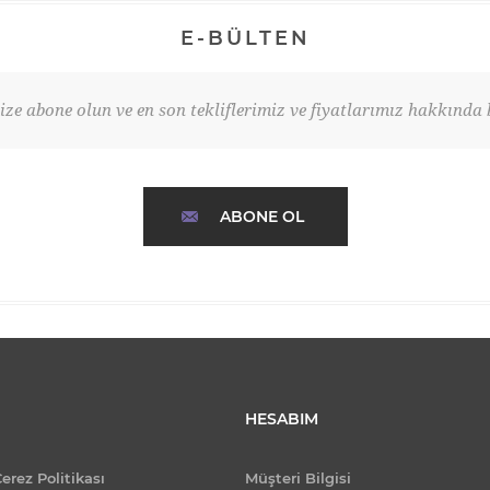
E-BÜLTEN
ze abone olun ve en son tekliflerimiz ve fiyatlarımız hakkında b
ABONE OL
HESABIM
Çerez Politikası
Müşteri Bilgisi