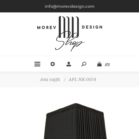
info@morevdesign.com
(0)
Ana sayfa
/
APL-NK-0054