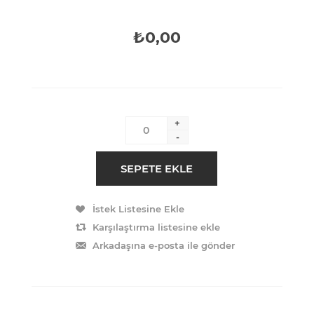
₺0,00
+
-