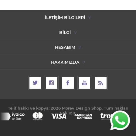
İLETIŞIM BILGILERI
BILGI
HESABIM
HAKKIMIZDA
Telif hakkı ve kopya; 2026 Morev Design Shop. Tüm hakları
Saklıdır.