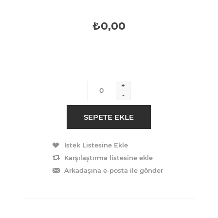
₺0,00
+
-