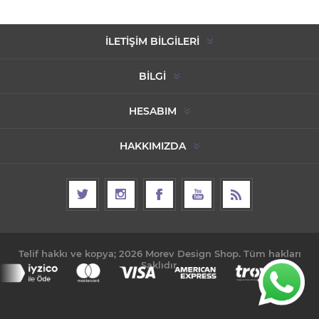
İLETIŞIM BILGILERI
BILGI
HESABIM
HAKKIMIZDA
Telif hakkı ve kopya; 2026 Morev Design Shop. Tüm hakları
Saklıdır.