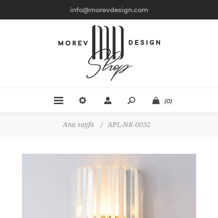
info@morevdesign.com
(0)
Ana sayfa
/
APL-NK-0032