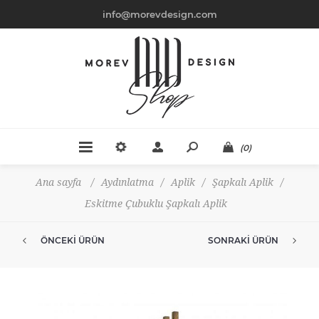
info@morevdesign.com
(0)
Ana sayfa
/
Aydınlatma
/
Aplik
/
Şapkalı Aplik
/
Eskitme Çubuklu Şapkalı Aplik
ÖNCEKI ÜRÜN
SONRAKI ÜRÜN