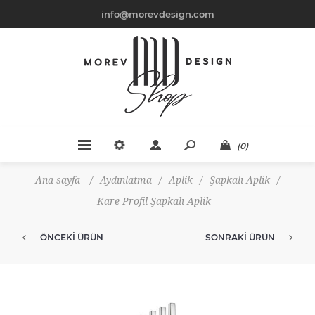
info@morevdesign.com
(0)
Ana sayfa
/
Aydınlatma
/
Aplik
/
Şapkalı Aplik
/
Kare Profil Şapkalı Aplik
ÖNCEKI ÜRÜN
SONRAKI ÜRÜN