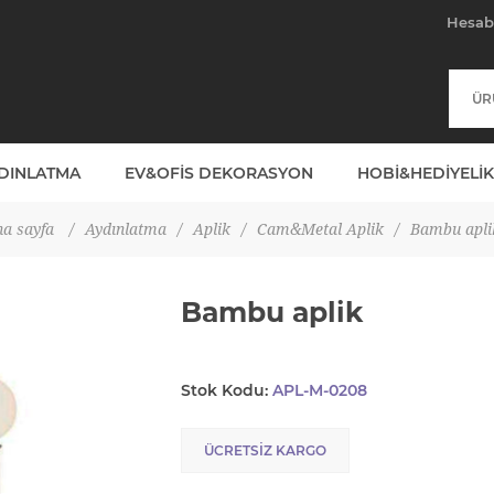
Hesa
YDINLATMA
EV&OFIS DEKORASYON
HOBI&HEDIYELIK
a sayfa
/
Aydınlatma
/
Aplik
/
Cam&Metal Aplik
/
Bambu apli
Bambu aplik
Stok Kodu:
APL-M-0208
ÜCRETSIZ KARGO