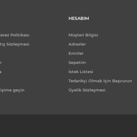
HESABIM
Çerez Politikası
Müşteri Bilgisi
tış Sözleşmesi
Adresler
Emirler
ı
Sepetim
a
İstek Listesi
Tedarikçi Olmak İçin Başvurun
tişime geçin
Üyelik Sözleşmesi