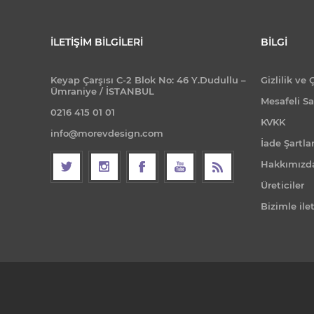
İLETIŞIM BILGILERI
BILGI
Keyap Çarşısı C-2 Blok No: 46 Y.Dudullu –
Gizlilik ve 
Ümraniye / İSTANBUL
Mesafeli Sa
0216 415 01 01
KVKK
info@morevdesign.com
İade Şartlar
Hakkımızd
Üreticiler
Bizimle ile