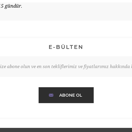
15 gündür.
E-BÜLTEN
ze abone olun ve en son tekliflerimiz ve fiyatlarımız hakkında b
ABONE OL