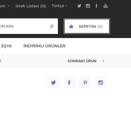
bım
İstek Listesi
(0)
SEPETIM
(0)
ARA TOPLAM:
 EŞYA
İNDIRIMLI ÜRÜNLER
k
SONRAKI ÜRÜN