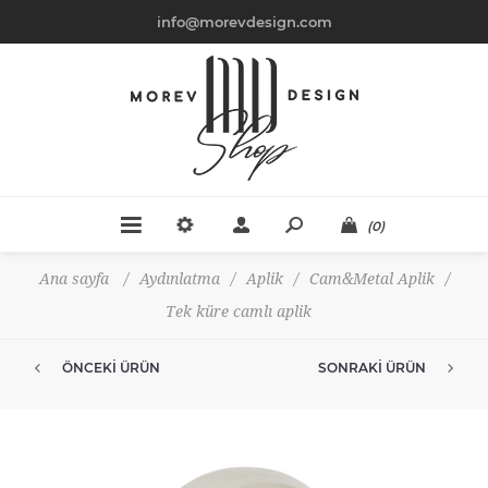
info@morevdesign.com
(0)
Ana sayfa
/
Aydınlatma
/
Aplik
/
Cam&Metal Aplik
/
Tek küre camlı aplik
ÖNCEKI ÜRÜN
SONRAKI ÜRÜN