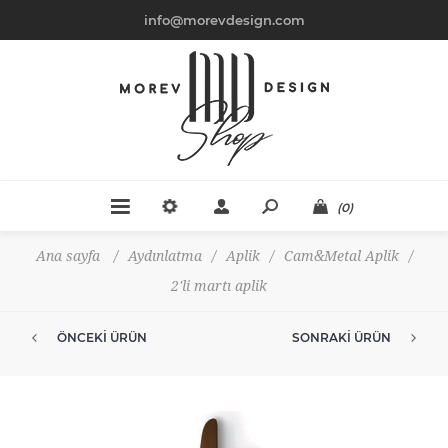
info@morevdesign.com
(0)
Ana sayfa
/
Aydınlatma
/
Aplik
/
Cam&Metal Aplik
/
2'li martı aplik
ÖNCEKI ÜRÜN
SONRAKI ÜRÜN