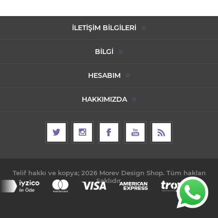
İLETIŞIM BILGILERI
BILGI
HESABIM
HAKKIMIZDA
Telif hakkı ve kopya; 2026 Morev Design Shop. Tüm hakları
Saklıdır.