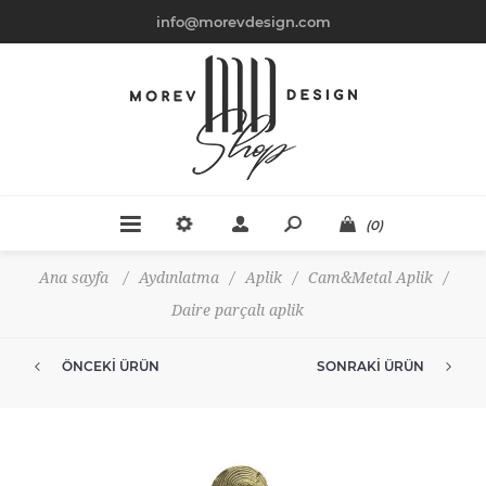
info@morevdesign.com
(0)
Ana sayfa
/
Aydınlatma
/
Aplik
/
Cam&Metal Aplik
/
Daire parçalı aplik
ÖNCEKI ÜRÜN
SONRAKI ÜRÜN