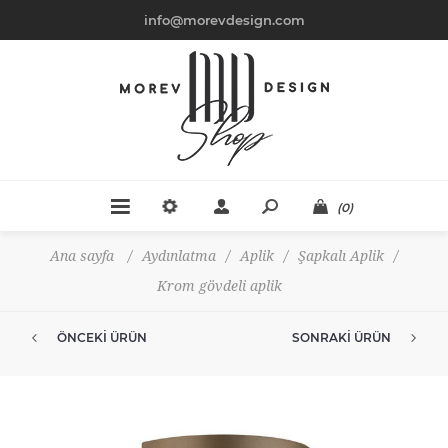
info@morevdesign.com
(0)
Ana sayfa
/
Aydınlatma
/
Aplik
/
Şapkalı Aplik
/
Krom gövdeli aplik
ÖNCEKI ÜRÜN
SONRAKI ÜRÜN